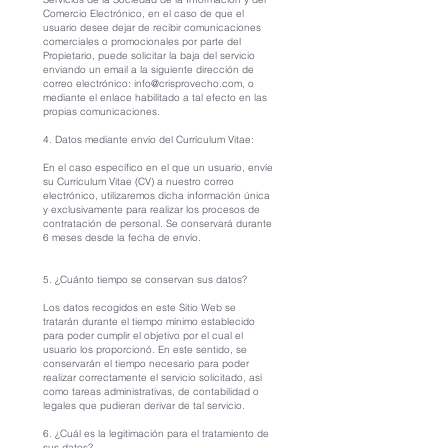
Comercio Electrónico, en el caso de que el
usuario desee dejar de recibir comunicaciones
comerciales o promocionales por parte del
Propietario, puede solicitar la baja del servicio
enviando un email a la siguiente dirección de
correo electrónico:
info@crisprovecho.com
, o
mediante el enlace habilitado a tal efecto en las
propias comunicaciones.
4. Datos mediante envío del Currículum Vitae:
En el caso específico en el que un usuario, envíe
su Curriculum Vitae (CV) a nuestro correo
electrónico, utilizaremos dicha información única
y exclusivamente para realizar los procesos de
contratación de personal. Se conservará durante
6 meses desde la fecha de envío.
5. ¿Cuánto tiempo se conservan sus datos?
Los datos recogidos en este Sitio Web se
tratarán durante el tiempo mínimo establecido
para poder cumplir el objetivo por el cual el
usuario los proporcionó. En este sentido, se
conservarán el tiempo necesario para poder
realizar correctamente el servicio solicitado, así
como tareas administrativas, de contabilidad o
legales que pudieran derivar de tal servicio.
6. ¿Cuál es la legitimación para el tratamiento de
sus datos?