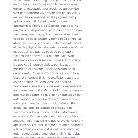
de cookies. Las cookies son ficheros que se
envían al navegador por medio de un servidor
web para registrar las actividades del usuario y
mejorar su experiencia en las páginas web y
aplicaciones. El Usuario podrá encontrar
fácilmente la Política de Cookies que se le ha
puesto a su disposición, para que conozca con
total transparencia, qué son las cookies, qué
tipos de cookies existen y cómo el Sitio Web las
utiliza. Se podrá acceder a este apartado desde
el pie de página. No obstante, a continuación se
establecen las pautas básicas para que el
Usuario las conozca. En nuestro Sitio Web
utilizamos varias clases de cookies. Por un lado,
las cookies imprescindibles, son las que
posibilitan el correcto funcionamiento de la
página web. Por este motivo, no se solicitan al
Usuario el consentimiento explícito respecto a
estas cookies. Por otro lado, las cookies
funcionales, son las que mejoran la experiencia
de usuario en el Sitio Web. Su función general es
recordar el contenido que se ha visualizado con
anterioridad, o recordar datos en formularios
como por ejemplo el correo electrónico. Por
último, las cookies analíticas propias o de
terceros son las que nos facilitan información
estadística. En cualquier caso, estas cookies no
recopilan información ni datos sobre el nombre y
apellidos del Usuario. Tampoco pueden acceder
a la información y los datos del disco duro del
ordenador, tablet o smartphone. El fin de estas
cookies es asociar un usuario anónimo con el