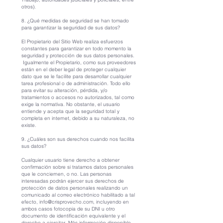
otros).
8. ¿Qué medidas de seguridad se han tomado
para garantizar la seguridad de sus datos?
El Propietario del Sitio Web realiza esfuerzos
constantes para garantizar en todo momento la
seguridad y protección de sus datos personales.
Igualmente el Propietario, como sus proveedores
están en el deber legal de proteger cualquier
dato que se le facilite para desarrollar cualquier
tarea profesional o de administración. Todo ello
para evitar su alteración, pérdida, y/o
tratamientos o accesos no autorizados, tal como
exige la normativa. No obstante, el usuario
entiende y acepta que la seguridad total y
completa en internet, debido a su naturaleza, no
existe.
9. ¿Cuáles son sus derechos cuando nos facilita
sus datos?
Cualquier usuario tiene derecho a obtener
confirmación sobre si tratamos datos personales
que le conciernen, o no. Las personas
interesadas podrán ejercer sus derechos de
protección de datos personales realizando un
comunicado al correo electrónico habilitado a tal
efecto,
info@crisprovecho.com
, incluyendo en
ambos casos fotocopia de su DNI u otro
documento de identificación equivalente y el
derecho a ejercitar. Más información disponible