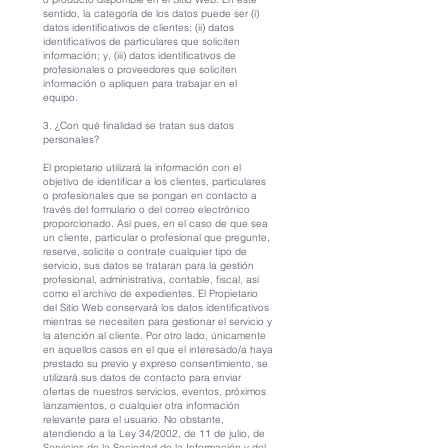
sentido, la categoría de los datos puede ser (i)
datos identificativos de clientes; (ii) datos
identificativos de particulares que soliciten
información; y, (iii) datos identificativos de
profesionales o proveedores que soliciten
información o apliquen para trabajar en el
equipo.
3. ¿Con qué finalidad se tratan sus datos
personales?
El propietario utilizará la información con el
objetivo de identificar a los clientes, particulares
o profesionales que se pongan en contacto a
través del formulario o del correo electrónico
proporcionado. Así pues, en el caso de que sea
un cliente, particular o profesional que pregunte,
reserve, solicite o contrate cualquier tipo de
servicio, sus datos se trataran para la gestión
profesional, administrativa, contable, fiscal, así
como el archivo de expedientes. El Propietario
del Sitio Web conservará los datos identificativos
mientras se necesiten para gestionar el servicio y
la atención al cliente. Por otro lado, únicamente
en aquellos casos en el que el interesado/a haya
prestado su previo y expreso consentimiento, se
utilizará sus datos de contacto para enviar
ofertas de nuestros servicios, eventos, próximos
lanzamientos, o cualquier otra información
relevante para el usuario. No obstante,
atendiendo a la Ley 34/2002, de 11 de julio, de
Servicios de la Sociedad de la Información y del