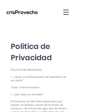
Politica de
Privacidad
POLITICA DE PRIVACIDAD
1. ¿Quién es el Responsable del tratamiento de
sus datos?
Titular: Cristina Provecho
2. ¿Qué datos se recopilan?
El Propietario del Sitio Web tratará datos que
puedan recopilarse a través del formulario de
contacto o de solicitud de algún tipo de servicio
o producto disponible en el Sitio Web. En este