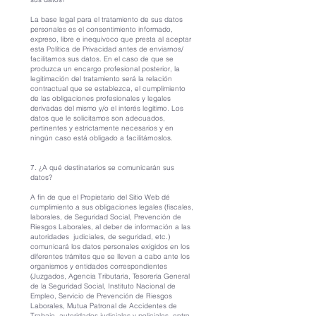
La base legal para el tratamiento de sus datos
personales es el consentimiento informado,
expreso, libre e inequívoco que presta al aceptar
esta Política de Privacidad antes de enviarnos/
facilitarnos sus datos. En el caso de que se
produzca un encargo profesional posterior, la
legitimación del tratamiento será la relación
contractual que se establezca, el cumplimiento
de las obligaciones profesionales y legales
derivadas del mismo y/o el interés legítimo. Los
datos que le solicitamos son adecuados,
pertinentes y estrictamente necesarios y en
ningún caso está obligado a facilitárnoslos.
7. ¿A qué destinatarios se comunicarán sus
datos?
A fin de que el Propietario del Sitio Web dé
cumplimiento a sus obligaciones legales (fiscales,
laborales, de Seguridad Social, Prevención de
Riesgos Laborales, al deber de información a las
autoridades judiciales, de seguridad, etc.)
comunicará los datos personales exigidos en los
diferentes trámites que se lleven a cabo ante los
organismos y entidades correspondientes
(Juzgados, Agencia Tributaria, Tesorería General
de la Seguridad Social, Instituto Nacional de
Empleo, Servicio de Prevención de Riesgos
Laborales, Mutua Patronal de Accidentes de
Trabajo, autoridades judiciales y policiales, entre