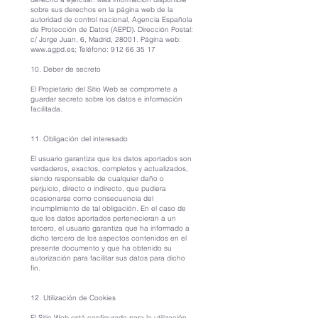
sobre sus derechos en la página web de la
autoridad de control nacional, Agencia Española
de Protección de Datos (AEPD). Dirección Postal:
c/ Jorge Juan, 6, Madrid, 28001. Página web:
www.agpd.es
; Teléfono:
912 66 35 17
10. Deber de secreto
El Propietario del Sitio Web se compromete a
guardar secreto sobre los datos e información
facilitada.
11. Obligación del interesado
El usuario garantiza que los datos aportados son
verdaderos, exactos, completos y actualizados,
siendo responsable de cualquier daño o
perjuicio, directo o indirecto, que pudiera
ocasionarse como consecuencia del
incumplimiento de tal obligación. En el caso de
que los datos aportados pertenecieran a un
tercero, el usuario garantiza que ha informado a
dicho tercero de los aspectos contenidos en el
presente documento y que ha obtenido su
autorización para facilitar sus datos para dicho
fin.
12. Utilización de Cookies
El Sitio Web está configurado para la utilización